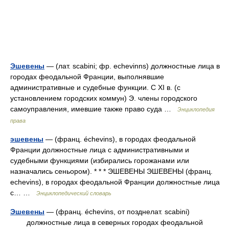
Эшевены
— (лат. scabini; фр. echevinns) должностные лица в
городах феодальной Франции, выполнявшие
административные и судебные функции. С XI в. (с
установлением городских коммун) Э. члены городского
самоуправления, имевшие также право суда …
Энциклопедия
права
эшевены
— (франц. échevins), в городах феодальной
Франции должностные лица с административными и
судебными функциями (избирались горожанами или
назначались сеньором). * * * ЭШЕВЕНЫ ЭШЕВЕНЫ (франц.
echevins), в городах феодальной Франции должностные лица
с… …
Энциклопедический словарь
Эшевены
— (франц. échevins, от позднелат. scabini)
должностные лица в северных городах феодальной