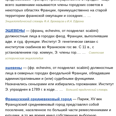
всего эшевенами называются члены городских советов в
некоторых областях Франции, преимущественно на старой
территории франкской оккупации и соседних… …
Энциклопедический словарь Ф.А. Брокгауза и И.А. Ефрона
ЭШЕВЕНЫ
— (франц. echevins, от позднелат. scabini)
должностные лица в городах феод. Франции, выполнявшие
адм. и суд. функции. Институт Э. генетически связан с
институтом скабинов во Франкском гос ве. С 11 в., с
установлением гор. коммун, Э. члены гор.… …
Советская
историческая энциклопедия
эшевены
— (фр. echevins, от позднелат. scabini) должностные
лица в северных городах феодальной Франции, обладавшие
административными и (или) судебными функциями.
Назначались сеньорами или избирались горожанами. Институт
Э. упразднен в 1789 г. в ходе… …
Большой юридический словарь
Французский средневековый город
— Париж, XV век
Французский средневековый город представлял собой
поселение, населенное по большей части ремесленниками и
купцами, в то же время имел собственную выборную